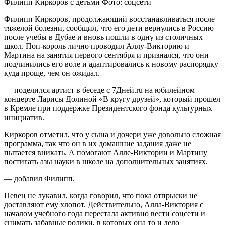
Филипп Киркоров с детьми Фото: соцсети
Филипп Киркоров, продолжающий восстанавливаться после
тяжелой болезни, сообщил, что его дети вернулись в Россию
после учебы в Дубае и вновь пошли в одну из столичных
школ. Поп-король лично проводил Аллу-Викторию и
Мартина на занятия первого сентября и признался, что они
подчинились его воле и адаптировались к новому распорядку
куда проще, чем он ожидал.
— поделился артист в беседе с 7Дней.ru на юбилейном
концерте Ларисы Долиной «В кругу друзей», который прошел
в Кремле при поддержке Президентского фонда культурных
инициатив.
Киркоров отметил, что у сына и дочери уже довольно сложная
программа, так что он в их домашние задания даже не
пытается вникать. А помогают Алле-Виктории и Мартину
постигать азы науки в школе на дополнительных занятиях.
— добавил Филипп.
Певец не лукавил, когда говорил, что пока отпрыски не
доставляют ему хлопот. Действительно, Алла-Виктория с
началом учебного года перестала активно вести соцсети и
снимать забавные ролики, в которых она то и дело