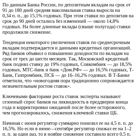
По данным Банка России, по депозитным вкладам на срок от
91 до 180 дней средняя максимальная ставка выросла на
0,34 п. п., до 15,1% годовых. При этом ставки по депозитам на
срок до 90 дней остались без изменений — около 14,8%
годовых. На более длинные вклады (свыше полугода) ставки
продолжили снижение.
Тенденция некоторого увеличения ставок по среднесрочным
вкладам подтверждается и данными кредитных организаций.
Ряд банков объявил о повышении доходности по вкладам на
срок от трех до шести месяцев. Так, Московский кредитный
банк поднял ставку до 19% годовых, Совкомбанк — до 18,5%
годовых, МТС-банк и банк «Дом.РФ» — до 16,5% годовых, Т-
Банк, Газпромбанк, ПСБ — до 16–16,2% годовых. В Т-Банке
отметили, что «новогодняя пора традиционно сопровождается
незначительным ростом ставок».
Ключевыми факторами роста ставок эксперты называют
сезонный спрос банков на ликвидность в преддверии конца
года и корректировки ожиданий после более осторожного,
чем прогнозировалось, снижения ключевой ставки ЦБ.
Начиная с июня регулятор суммарно понизил ее на 4,5 п. п. до
16,5%. Но если в июне—сентябре регулятор снижал ее на 1–2
п. п. за один раз, то в ноябре снижение составило всего 0,5 п.