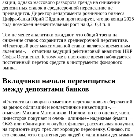
акции, однако массового разворота тренда на снижение
депозитных ставок в среднесрочной перспективе не
предвидится. Директор департамента розничного бизнеса
Цифра-банка Юрий Эйдинов прогнозирует, что до конца 2025
года возможен незначительный рост на 0,2–0,3 п. п.
Тем не менее аналитики ожидают, что общий тренд на
снижение ставок сохранится в среднесрочной перспективе.
«Некоторый рост максимальной ставки является временным
явлением»,— отметила ведущий рейтинговый аналитик НКР
Софья Остапенко. К тому же в настоящее время наблюдается
постепенный переток средств в инструменты фондового
рынка.
Вкладчики начали перемещаться
между депозитами банков
«Статистика говорит о заметном перетоке новых сбережений
на рынок облигаций и коллективные инвестиции»,—
отмечает Михаил Матовников. Причем, по его оценке, часть
инвесторов покупает и очень «длинные» надежные бумаги —
ОФЗ или облигации «голубых фишек», рассчитывая получить
на горизонте двух-трех лет хорошую переоценку. Однако, по
его словам, «это стратегия для людей с «длинными деньгами»