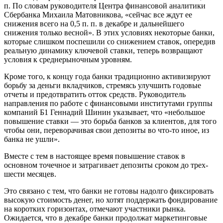
п. По словам руководителя Центра финансовой аналитики
Сбербанка Михаила Матовникова, «сейчас все ждут ее
снижения всего на 0,5 п. п. в декабре и дальнейшего
снижения только весной». В этих условиях некоторые банки,
которые слишком поспешили со снижением ставок, опередив
реальную динамику ключевой ставки, теперь возвращают
условия к среднерыночным уровням.
Кроме того, к концу года банки традиционно активизируют
борьбу за деньги вкладчиков, стремясь улучшить годовые
отчеты и предотвратить отток средств. Руководитель
направления по работе с финансовыми институтами группы
компаний Б1 Геннадий Шинин указывает, что «небольшое
повышение ставки — это борьба банков за клиентов, для того
чтобы они, переворачивая свои депозиты во что-то иное, из
банка не ушли».
Вместе с тем в настоящее время повышение ставок в
основном точечное и затрагивает депозиты сроком до трех-
шести месяцев.
Это связано с тем, что банки не готовы надолго фиксировать
высокую стоимость денег, но хотят поддержать фондирование
на коротких горизонтах, отмечают участники рынка.
Ожидается, что в декабре банки продолжат маркетинговые