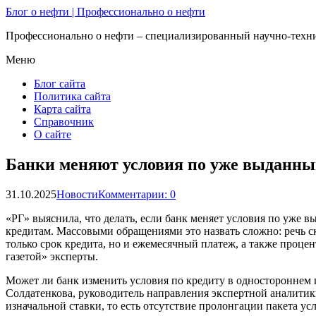
Блог о нефти | Профессионально о нефти
Профессионально о нефти – специализированный научно-техни
Меню
Блог сайта
Политика сайта
Карта сайта
Справочник
О сайте
Банки меняют условия по уже выданным
31.10.2025
Новости
Комментарии: 0
«РГ» выяснила, что делать, если банк меняет условия по уже
кредитам. Массовыми обращениями это назвать сложно: речь с
только срок кредита, но и ежемесячный платеж, а также проце
газетой» эксперты.
Может ли банк изменить условия по кредиту в одностороннем п
Солдатенкова, руководитель направления экспертной аналитик
изначальной ставки, то есть отсутствие пролонгации пакета усл