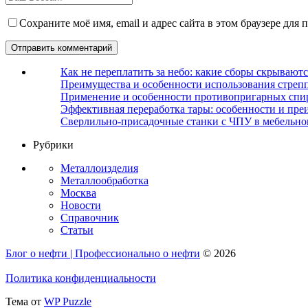
Сохраните моё имя, email и адрес сайта в этом браузере дл
Как не переплатить за небо: какие сборы скрываютс
Преимущества и особенности использования стрепп
Применение и особенности противопригарных спи
Эффективная переработка тары: особенности и пре
Сверлильно-присадочные станки с ЧПУ в мебельно
Рубрики
Металлоизделия
Металлообработка
Москва
Новости
Справочник
Статьи
Блог о нефти | Профессионально о нефти
© 2026
Политика конфиденциальности
Тема от
WP Puzzle