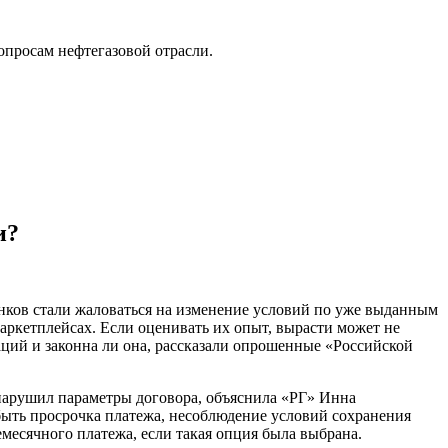
опросам нефтегазовой отрасли.
и?
нков стали жаловаться на изменение условий по уже выданным
аркетплейсах. Если оценивать их опыт, вырасти может не
аций и законна ли она, рассказали опрошенные «Российской
т нарушил параметры договора, объяснила «РГ» Инна
быть просрочка платежа, несоблюдение условий сохранения
жемесячного платежа, если такая опция была выбрана.