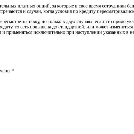
ельных платных опций, за которые в свое время сотрудники банк
стречаются и случаи, когда условия по кредиту пересматривались
ресмотреть ставку, но только в двух случаях: если это прямо ук
редиту, то есть повышена до стандартной, или может измениться
ом и применяться исключительно при наступлении указанных в н
ечены
*