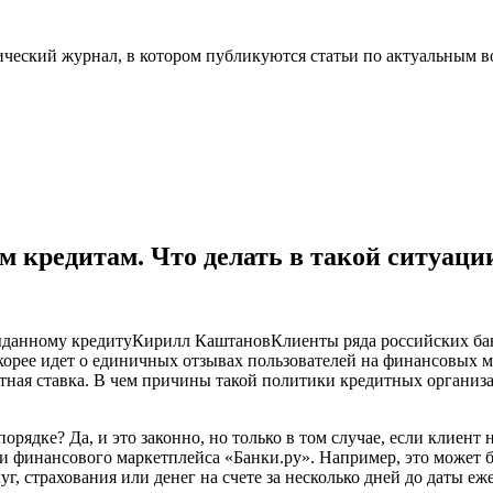
ческий журнал, в котором публикуются статьи по актуальным в
 кредитам. Что делать в такой ситуаци
 выданному кредитуКирилл КаштановКлиенты ряда российских ба
корее идет о единичных отзывах пользователей на финансовых м
нтная ставка. В чем причины такой политики кредитных организ
орядке? Да, и это законно, но только в том случае, если клиен
и финансового маркетплейса «Банки.ру». Например, это может 
уг, страхования или денег на счете за несколько дней до даты е