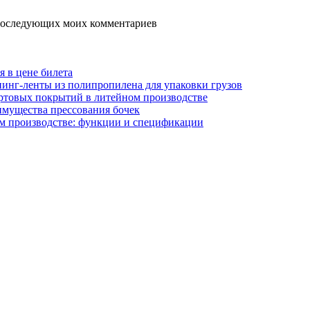
я последующих моих комментариев
я в цене билета
инг-ленты из полипропилена для упаковки грузов
ртовых покрытий в литейном производстве
имущества прессования бочек
м производстве: функции и спецификации