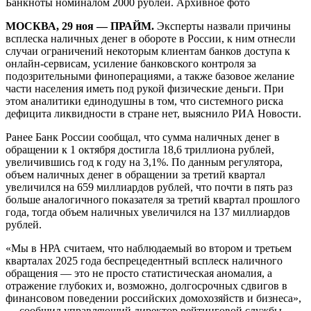
Банкноты номиналом 2000 рублей. Архивное фото
МОСКВА, 29 ноя — ПРАЙМ.
Эксперты назвали причины
всплеска наличных денег в обороте в России, к ним отнесли
случаи ограничений некоторым клиентам банков доступа к
онлайн-сервисам, усиление банковского контроля за
подозрительными финоперациями, а также базовое желание
части населения иметь под рукой физические деньги. При
этом аналитики единодушны в том, что системного риска
дефицита ликвидности в стране нет, выяснило РИА Новости.
Ранее Банк России сообщал, что сумма наличных денег в
обращении к 1 октября достигла 18,6 триллиона рублей,
увеличившись год к году на 3,1%. По данным регулятора,
объем наличных денег в обращении за третий квартал
увеличился на 659 миллиардов рублей, что почти в пять раз
больше аналогичного показателя за третий квартал прошлого
года, тогда объем наличных увеличился на 137 миллиардов
рублей.
«Мы в НРА считаем, что наблюдаемый во втором и третьем
кварталах 2025 года беспрецедентный всплеск наличного
обращения — это не просто статистическая аномалия, а
отражение глубоких и, возможно, долгосрочных сдвигов в
финансовом поведении российских домохозяйств и бизнеса»,
— сообщил управляющий директор рейтинговой службы