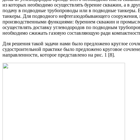
из которых необходимо осуществлять бурение скважин, а в д
подачу в подводные трубопроводы или в подводные танкеры. В
танкеры. Для подводного нефтегазодобывающего сооружения, 
производственными функциями: бурением скважин и промыслов
осуществлять доставку углеводородов по подводным трубопрово
необходимо сжижать газовую составляющую ради компактности (
Для решения такой задачи нами было предложено круглое сочл
судостроительной практике было предложено круговое сочлен
направленности, которое представлено на рис. 1 [8].