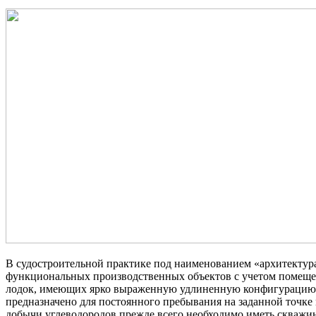
В судостроительной практике под наименованием «архитектура
функциональных производственных объектов с учетом помещен
лодок, имеющих ярко выраженную удлиненную конфигурацию 
предназначено для постоянного пребывания на заданной точке
добычи углеводородов прежде всего необходимо иметь скважи