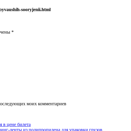
byvaushih-sooryjenii.html
ечены
*
я последующих моих комментариев
я в цене билета
инг-ленты из полипропилена для упаковки грузов