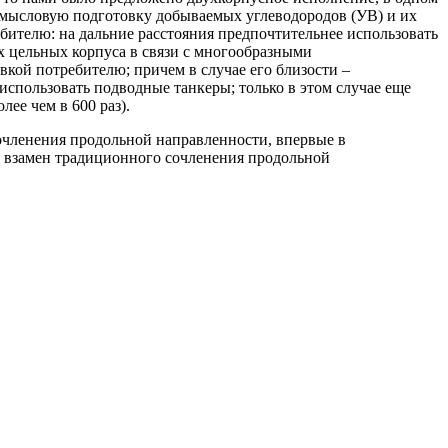
омысловую подготовку добываемых углеводородов (УВ) и их
бителю: на дальние расстояния предпочтительнее использовать
х цельных корпуса в связи с многообразными
ой потребителю; причем в случае его близости –
использовать подводные танкеры; только в этом случае еще
ее чем в 600 раз).
очленения продольной направленности, впервые в
я взамен традиционного сочленения продольной