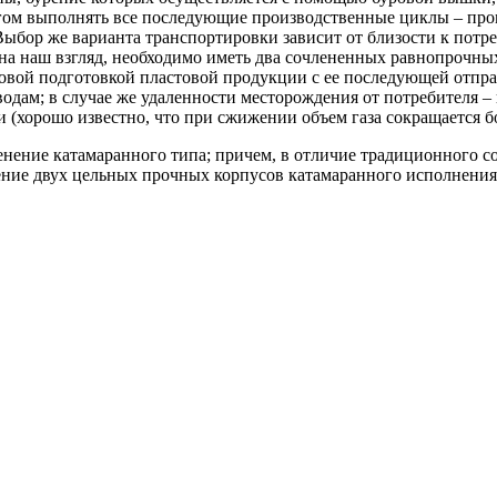
ругом выполнять все последующие производственные циклы – пр
ыбор же варианта транспортировки зависит от близости к потре
на наш взгляд, необходимо иметь два сочлененных равнопрочны
ой подготовкой пластовой продукции с ее последующей отправк
дам; в случае же удаленности месторождения от потребителя – 
хорошо известно, что при сжижении объем газа сокращается бол
енение катамаранного типа; причем, в отличие традиционного с
ение двух цельных прочных корпусов катамаранного исполнени