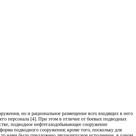
оружения, но и рациональное размещение всех входящих в него
о персонала [4]. При этом в отличие от боевых подводных
стве, подводное нефтегазодобывающее сооружение
форма подводного сооружения; кроме того, поскольку для
 то нами было предложено двухкорпусное исполнение, в одном