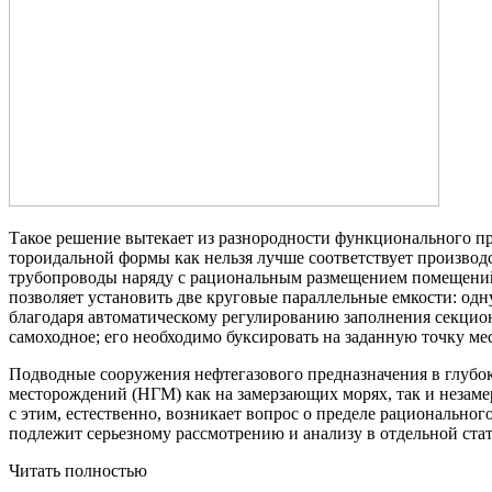
Такое решение вытекает из разнородности функционального пр
тороидальной формы как нельзя лучше соответствует произво
трубопроводы наряду с рациональным размещением помещений 
позволяет установить две круговые параллельные емкости: одн
благодаря автоматическому регулированию заполнения секцион
самоходное; его необходимо буксировать на заданную точку ме
Подводные сооружения нефтегазового предназначения в глубок
месторождений (НГМ) как на замерзающих морях, так и незаме
с этим, естественно, возникает вопрос о пределе рациональн
подлежит серьезному рассмотрению и анализу в отдельной стат
Читать полностью