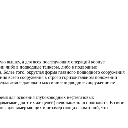
вую вышку, а для всех последующих операций корпус
ии либо в подводные танкеры, либо в подводные
Более того, округлая форма главного подводного сооружения
жания всего сооружения в строго горизонтальном положении
редлагаемое довольно массивное подводное сооружение не
ремя для освоения глубоководных нефтегазовых
ваемые для этих же целей) невозможно использовать. В связи
ковы для замерзающих и незамерзающих акваторий, что