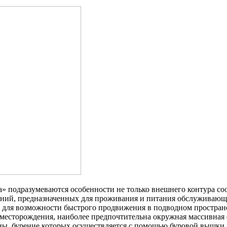
» подразумеваются особенности не только внешнего контура со
ий, предназначенных для проживания и питания обслуживающег
для возможности быстрого продвижения в подводном простран
 месторождения, наиболее предпочтительна окружная массивная 
ны, бурение которых осуществляется с помощью буровой вышки,