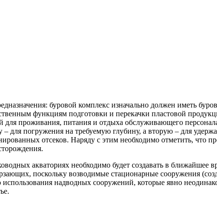
едназначения: буровой комплекс изначально должен иметь буро
дственным функциям подготовки и перекачки пластовой продукц
для проживания, питания и отдыха обслуживающего персонала. 
у – для погружения на требуемую глубину, а вторую – для удер
ированных отсеков. Наряду с этим необходимо отметить, что п
сторождения.
оводных акваториях необходимо будет создавать в ближайшее в
рзающих, поскольку возводимые стационарные сооружения (созда
ого использования надводных сооружений, которые явно неодина
ье.