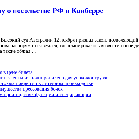
лу о посольстве РФ в Канберре
 Высокий суд Австралии 12 ноября признал закон, позволяющий 
нова распоряжаться землёй, где планировалось возвести новое д
а также обязал …
я в цене билета
инг-ленты из полипропилена для упаковки грузов
ртовых покрытий в литейном производстве
имущества прессования бочек
м производстве: функции и спецификации