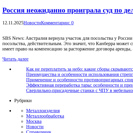
Россия неожиданно проиграла суд по де
12.11.2025
Новости
Комментарии: 0
SBS News: Австралия вернула участок для посольства у России
посольства, действительным. Это значит, что Канберра может с
имеет право на компенсацию за расторжение договора аренды, 
Читать далее
Как не переплатить за небо: какие сборы скрываютс
Преимущества и особенности использования стрепп
Применение и особенности противопригарных спи
Эффективная переработка тары: особенности и пре
Сверлильно-присадочные станки с ЧПУ в мебельно
Рубрики
Металлоизделия
Металлообработка
Москва
Новости
Справочник