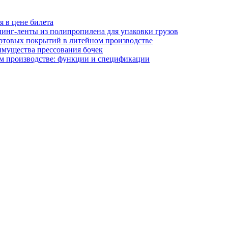
я в цене билета
инг-ленты из полипропилена для упаковки грузов
ртовых покрытий в литейном производстве
имущества прессования бочек
м производстве: функции и спецификации