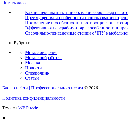
Читать далее
Как не переплатить за небо: какие сборы скрываютс
Преимущества и особенности использования стрепп
Применение и особенности противопригарных спи
Эффективная переработка тары: особенности и пре
Сверлильно-присадочные станки с ЧПУ в мебельно
Рубрики
Металлоизделия
Металлообработка
Москва
Новости
Справочник
Статьи
Блог о нефти | Профессионально о нефти
© 2026
Политика конфиденциальности
Тема от
WP Puzzle
➤