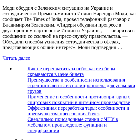
Моди обсудил с Зеленским ситуацию на Украине и
сотрудничество Премьер-министр Индии Нарендра Моди, как
сообщает The Times of India, провел телефонный разговор с
Владимиром Зеленским. «Лидеры обсудили прогресс в
двустороннем партнерстве Индии и Украины, — говорится в
сообщении со ссылкой на пресс-службу правительства. —
Обсудили способы усиления сотрудничества в сферах,
представляющих общий интерес». Моди подтвердил …
Читать далее
Как не переплатить за небо: какие сборы
скрываются в цене билета
Преимущества и особенности использования
стреппинг-ленты из полипропилена для упаковки
грузов
Применение и особенности противопригарных
спиртовых покрытий в литейном производстве
Эффективная переработка тары: особенности и
преимущества прессования бочек
Сверлильно-присадочные станки с ЧПУ в
мебельном производстве: функции и
спецификации