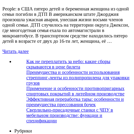
People: в США пятеро детей и беременная женщина из одной
семьи погибли в ДТП В американском штате Джорджия
произошла ужасная авария, унесшая жизни восьми членов
одной семьи. ДТП случилось на территории округа Джексон,
где многодетная семья ехала по автомагистрали в
микроавтобусе. В транспортном средстве находились пятеро
детей в возрасте от двух до 16-ти лет, женщина, её …
Читать далее
Как не переплатить за небо: какие сборы
скрываются в цене билета
Преимущества и особенности использования
стреппинг-ленты из полипропилена для упаковки
грузов
Применение и особенности противопригарных
спиртовых покрытий в литейном производстве
Эффективная переработка тары: особенности и
преимущества прессования бочек
Сверлильно-присадочные станки с ЧПУ в
мебельном производстве: функции и
спецификации
Рубрики